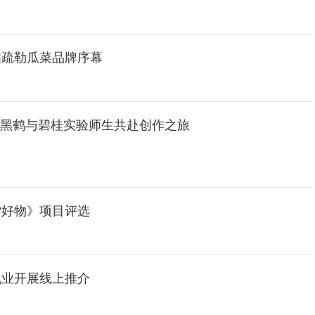
启疏勒瓜菜品牌序幕
家黑鹤与碧桂实验师生共赴创作之旅
货好物》项目评选
乳业开展线上推介