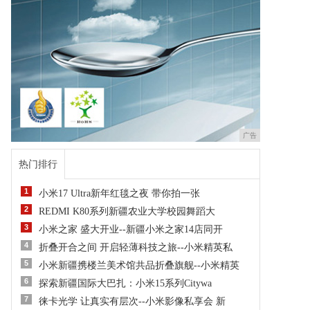
广告
热门排行
1
小米17 Ultra新年红毯之夜 带你拍一张
2
REDMI K80系列新疆农业大学校园舞蹈大
3
小米之家 盛大开业--新疆小米之家14店同开
4
折叠开合之间 开启轻薄科技之旅--小米精英私
5
小米新疆携楼兰美术馆共品折叠旗舰--小米精英
6
探索新疆国际大巴扎：小米15系列Citywa
7
徕卡光学 让真实有层次--小米影像私享会 新