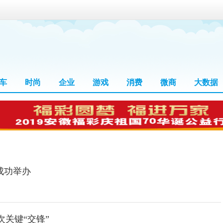
车
时尚
企业
游戏
消费
微商
大数据
成功举办
关键“交锋”