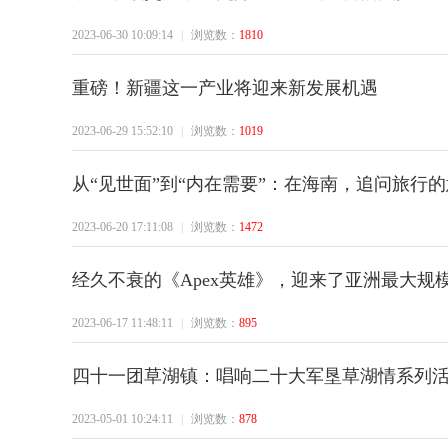
2023-06-30 10:09:14
|
浏览数：
1810
重磅！新疆这一产业将迎来新发展机遇
疆
2023-06-29 15:52:10
|
浏览数：
1019
从“见世面”到“内在需要”：在海南，追问旅行
2023-06-20 17:11:08
|
浏览数：
1472
经久不衰的《Apex英雄》，迎来了亚洲最大规
2023-06-17 11:48:11
|
浏览数：
895
生
四十一团草湖镇：唱响二十大军垦草湖情系列活
2023-05-01 10:24:11
|
浏览数：
878