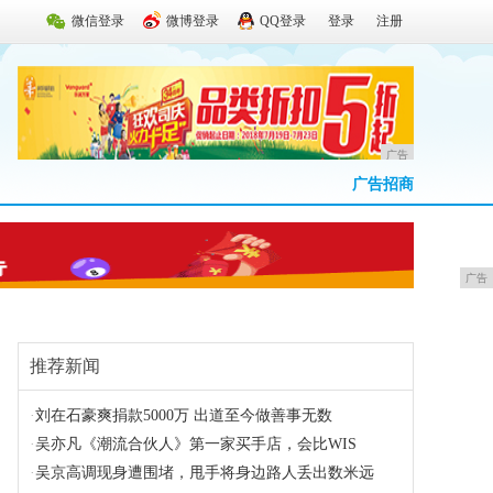
微信登录
微博登录
QQ登录
登录
注册
广告
广告招商
广告
推荐新闻
·
刘在石豪爽捐款5000万 出道至今做善事无数
·
吴亦凡《潮流合伙人》第一家买手店，会比WIS
·
吴京高调现身遭围堵，甩手将身边路人丢出数米远