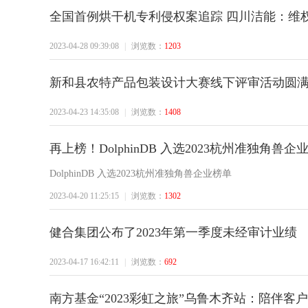
全国首例烘干机专利侵权案追踪 四川洁能：维
2023-04-28 09:39:08
|
浏览数：
1203
活
新和县农特产品包装设计大赛线下评审活动圆
2023-04-23 14:35:08
|
浏览数：
1408
再上榜！DolphinDB 入选2023杭州准独角兽企
DolphinDB 入选2023杭州准独角兽企业榜单
网
2023-04-20 11:25:15
|
浏览数：
1302
健合集团公布了2023年第一季度未经审计业绩
2023-04-17 16:42:11
|
浏览数：
692
南方基金“2023彩虹之旅”乌鲁木齐站：陪伴客