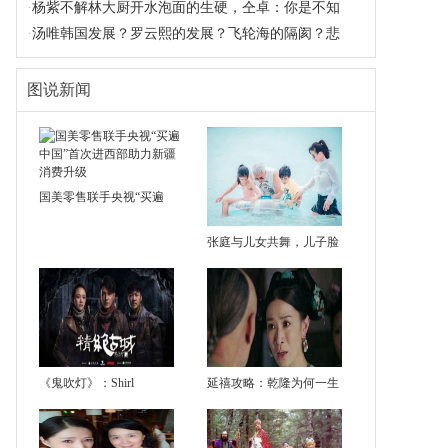
·
杨紫不解林大厨开水泡面的生硬，仝卓：你是不知
·
汤唯韩国发展？罗云熙的发展？飞轮海的隔阂？悲
图说新闻
国美零售联手央视“买遍
张庭与儿女共舞，儿子脸
《鬼吹灯》：Shirl
延禧攻略：乾隆为何一生