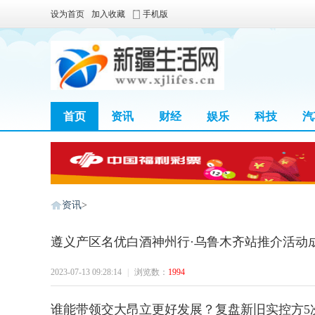
设为首页
加入收藏
手机版
首页
资讯
财经
娱乐
科技
汽
区块链
资讯
>
遵义产区名优白酒神州行·乌鲁木齐站推介活动
新
2023-07-13 09:28:14
|
浏览数：
1994
谁能带领交大昂立更好发展？复盘新旧实控方5次