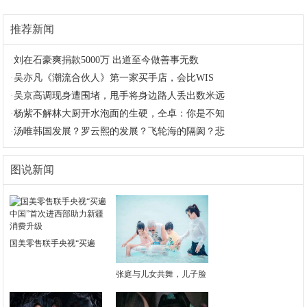
推荐新闻
·
刘在石豪爽捐款5000万 出道至今做善事无数
·
吴亦凡《潮流合伙人》第一家买手店，会比WIS
·
吴京高调现身遭围堵，甩手将身边路人丢出数米远
·
杨紫不解林大厨开水泡面的生硬，仝卓：你是不知
·
汤唯韩国发展？罗云熙的发展？飞轮海的隔阂？悲
图说新闻
国美零售联手央视“买遍
张庭与儿女共舞，儿子脸