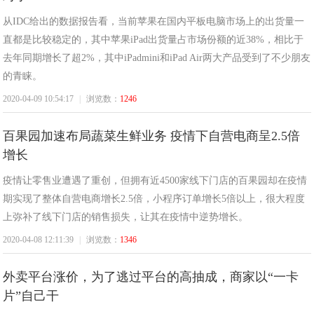
生
从IDC给出的数据报告看，当前苹果在国内平板电脑市场上的出货量一
直都是比较稳定的，其中苹果iPad出货量占市场份额的近38%，相比于
去年同期增长了超2%，其中iPadmini和iPad Air两大产品受到了不少朋友
的青睐。
2020-04-09 10:54:17
|
浏览数：
1246
百果园加速布局蔬菜生鲜业务 疫情下自营电商呈2.5倍
增长
活
疫情让零售业遭遇了重创，但拥有近4500家线下门店的百果园却在疫情
期实现了整体自营电商增长2.5倍，小程序订单增长5倍以上，很大程度
上弥补了线下门店的销售损失，让其在疫情中逆势增长。
2020-04-08 12:11:39
|
浏览数：
1346
外卖平台涨价，为了逃过平台的高抽成，商家以“一卡
片”自己干
网