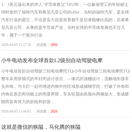
1、1美元逼出来的华人“半导体教父”1953年，一位麻省理工的年轻硕士
同时拿到了福特汽车和希尼凡亚公司的offer，当时的福特汽车，是全球
汽车行业的霸主，不论是实力还是前景都不是后者能够比拟的，后者希
尼凡亚公司，从事的是半导体产业，当时全球的半导体发展也不过几
年，属于一个新兴行业
2020-04-05 12:27:58
|
浏览数：
1894
小牛电动发布全球首款L2级别自动驾驶电摩
小牛电动首款自动驾驶三轮电动摩托TQi小牛自动驾驶三轮电动摩托TQi
整车采用穿插式的半封闭设计语言、—体式的顶棚设计，流畅地衔接车
头外饰，与大灯一起环绕进内饰中控区域形成储物空间，打破了外饰和
内饰在形态和功能上的明显界限，车头轮眉由前脸向两侧放大，形成硬
朗而富有张力的折线和折面，
2020-04-05 11:44:03
|
浏览数：
2026
这就是微信的狭隘，马化腾的狭隘