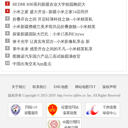
2
REDMI K80系列新疆农业大学校园舞蹈大
3
小米之家 盛大开业--新疆小米之家14店同开
4
折叠开合之间 开启轻薄科技之旅--小米精英私
5
小米新疆携楼兰美术馆共品折叠旗舰--小米精英
6
探索新疆国际大巴扎：小米15系列Citywa
7
徕卡光学 让真实有层次--小米影像私享会 新
8
掌中未来 感受开合之间的不凡--小米精英私享
9
图雅诺汽车国六产品三高试验圆满收官
10
中国出海交友App盘点
关于我们
|
联系我们
|
XML地图
|
网站地图
TXT
|
版权声明
版权所有 Copyright © 2015-2019 http://www.xjlifes.cn Inc. All Rights Reserved