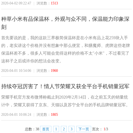
2020-04-02 09:22:47
|
浏览数：
1513
种草小米有品保温杯，外观与众不同，保温能力印象深
刻
首先要说的是，我的这款三界极简保温杯是在小米有品上花259块入手
的，老实讲这个价格并没有想象中那么便宜，和膳魔师、虎牌这些老牌
保温杯差不多，很多人可能会觉得这样的价格不太"小米"，不过看完了
这杯子之后或许你的想法会改变。
2020-04-01 10:54:06
|
浏览数：
1960
持续夺冠厉害了！情人节荣耀又获全平台手机销量冠军
荣耀手机官方发布微博称截止到2020年2月14日，在之前五天的销量统
计中，荣耀又获得了京东、天猫以及苏宁全平台的手机品牌销量冠军。
2020-04-01 10:06:24
|
浏览数：
1805
总数：
38
首页
1
2
3
下一页
页次：
1
/3