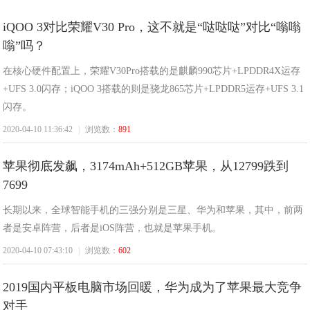
iQOO 3对比荣耀V30 Pro，这不就是“哒哒哒”对比“嗡嗡
嗡”吗？
新
在核心硬件配置上，荣耀V30Pro搭载的是麒麟990芯片+LPDDR4X运存
+UFS 3.0闪存；iQOO 3搭载的则是骁龙865芯片+LPDDR5运存+UFS 3.1
闪存。
2020-04-10 11:36:42
|
浏览数：
891
苹果彻底发飙，3174mAh+512GB苹果，从12799跌到
7699
疆
长期以来，全球智能手机的三强分别是三星、华为和苹果，其中，前两
者是安卓阵营，后者是iOS阵营，也就是苹果手机。
2020-04-10 07:43:10
|
浏览数：
602
2019国内平板电脑市场回暖，华为成为了苹果最大竞争
对手