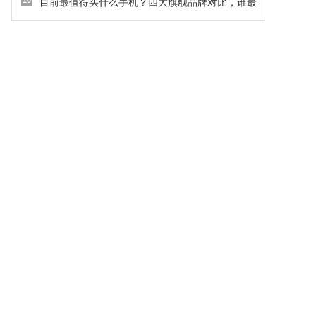
10
目前最值得买什么手机？四大旗舰品牌对比，谁最