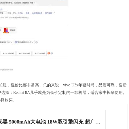
短，性价比都非常高，总的来说，vivo U3x年轻时尚，品质可靠，售后
择；Redmi 8A几乎就是为低价定制的一款机器，适合家中长辈使用。
选择购买。
vivo U3x 3GB+32GB 子夜黑 5000mAh大电池 18W双引擎闪充 超广角AI三摄 骁龙665处理器 全网通4G手机