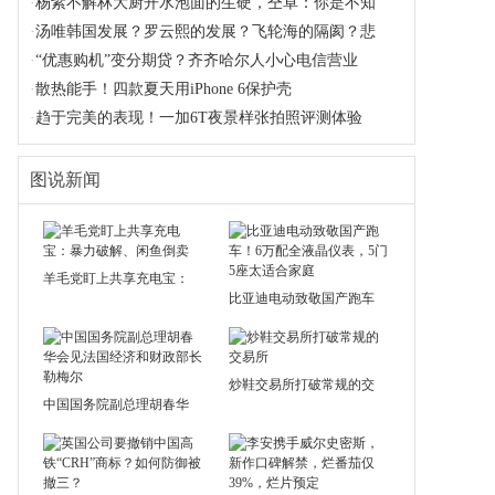
·
杨紫不解林大厨开水泡面的生硬，仝卓：你是不知
·
汤唯韩国发展？罗云熙的发展？飞轮海的隔阂？悲
·
“优惠购机”变分期贷？齐齐哈尔人小心电信营业
·
散热能手！四款夏天用iPhone 6保护壳
·
趋于完美的表现！一加6T夜景样张拍照评测体验
图说新闻
羊毛党盯上共享充电宝：
比亚迪电动致敬国产跑车
炒鞋交易所打破常规的交
中国国务院副总理胡春华