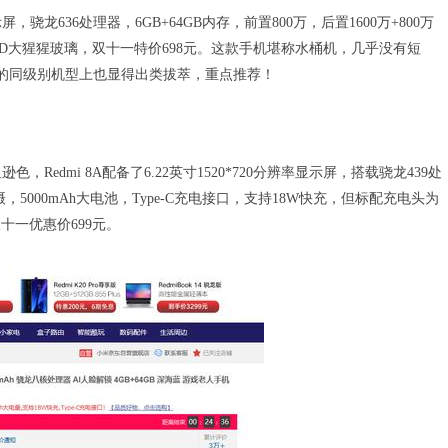
屏，骁龙636处理器，6GB+64GB内存，前置800万，后置1600万+800万
面2.5D大猩猩玻璃，双十一特价698元。这款手机堪称水桶机，几乎没有短
元的同级别机型上也显得出类拔萃，重点推荐！
edmi 8A配备了6.22英寸1520*720分辨率显示屏，搭载骁龙439处
摄，5000mAh大电池，Type-C充电接口，支持18W快充，但标配充电头为
十一优惠价699元。