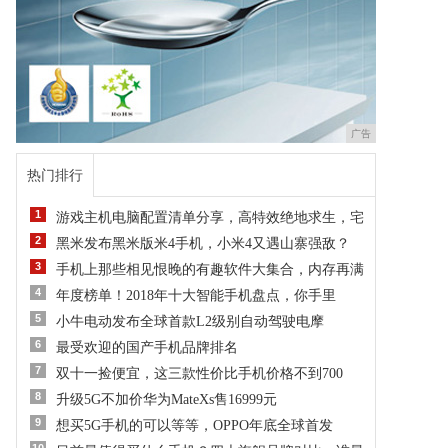
广告
热门排行
1
游戏主机电脑配置清单分享，高特效绝地求生，宅
2
黑米发布黑米版米4手机，小米4又遇山寨强敌？
3
手机上那些相见恨晚的有趣软件大集合，内存再满
4
年度榜单！2018年十大智能手机盘点，你手里
5
小牛电动发布全球首款L2级别自动驾驶电摩
6
最受欢迎的国产手机品牌排名
7
双十一捡便宜，这三款性价比手机价格不到700
8
升级5G不加价华为MateXs售16999元
9
想买5G手机的可以等等，OPPO年底全球首发