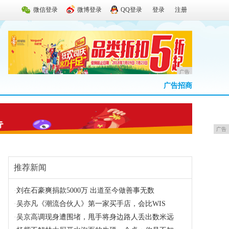
微信登录
微博登录
QQ登录
登录
注册
广告
广告招商
广告
推荐新闻
·
刘在石豪爽捐款5000万 出道至今做善事无数
·
吴亦凡《潮流合伙人》第一家买手店，会比WIS
·
吴京高调现身遭围堵，甩手将身边路人丢出数米远