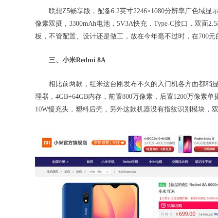
联想Z5畅享版，配备6.2英寸2246×1080分辨率广色域显示
像素双摄，3300mAh电池，5V3A快充，Type-C接口，双
板，不管配置、设计还是做工，放在今年毫不过时，在700
三、小米Redmi 8A
相比前两款，红米这台刚发布不久的入门机各方面都稍显逊色，R
理器，4GB+64GB内存，前置800万像素，后置1200万像素单
10W慢充头，塑料后壳，另外这款机器没有指纹识别模块，双