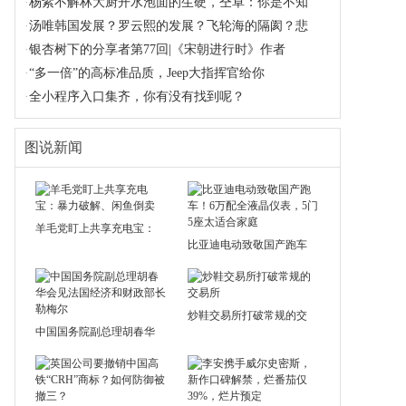
·
杨紫不解林大厨开水泡面的生硬，仝卓：你是不知
·
汤唯韩国发展？罗云熙的发展？飞轮海的隔阂？悲
·
银杏树下的分享者第77回|《宋朝进行时》作者
·
“多一倍”的高标准品质，Jeep大指挥官给你
·
全小程序入口集齐，你有没有找到呢？
图说新闻
羊毛党盯上共享充电宝：
比亚迪电动致敬国产跑车
炒鞋交易所打破常规的交
中国国务院副总理胡春华