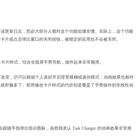
不读更新日志，想必大部分人都对这个功能似懂非懂。实际上，这个功能
张卡片或点击弹出窗口的关闭按钮，被锁定的应用也不会被关闭。
0 标准多任务卡片样式，结合全面屏手势导航，操作起来非常顺滑。
选项则没有改变，仍可以根据个人喜好开启背景模糊或迷你模式，动画效果也相对
来就舒服多了。然而修改卡片样式的代价却是覆盖了手势操作的非线性动
会跟随手指弹出指示图标，虽然我承认 Task Changer 的动画效果非常精