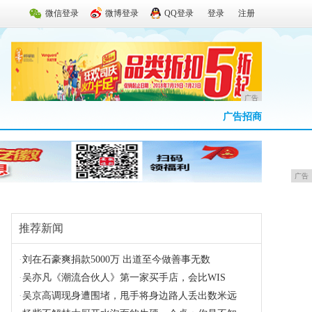
微信登录
微博登录
QQ登录
登录
注册
广告
广告招商
广告
推荐新闻
·
刘在石豪爽捐款5000万 出道至今做善事无数
·
吴亦凡《潮流合伙人》第一家买手店，会比WIS
·
吴京高调现身遭围堵，甩手将身边路人丢出数米远