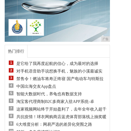
广告
热门排行
1
是它给了我再度起航的信心，成为最对的选择
2
对手机语音助手说想换手机，魅族的小溪最诚实
3
禁售令！燃油车将寿正终寝 国产电动车与特斯拉
4
中国出海交友App盘点
5
智能大数据时代，养龟也有数据支持
6
淘宝客代理商制B2C多商家入驻APP系统-卓
7
这家视频网站终于开始盈利了，去年全年收入超千
8
共抗疫情！球衣网购商店蓝虎体育部落线上抽奖暖
9
6大维度分析：网易严选的差异化突围之路