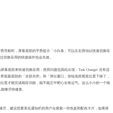
手势导航时，屏幕底部的手势提示「小白条」可以左右滑动以快速切换应
示，不过切换应用的快捷操作也会失效。
滑动屏幕底部来快速切换应用，然而问题也因此出现：Task Changer 没有适
务界面最底部的「全部关闭」和「弹出窗口」按钮虽然视觉位置下移了，
的位置才能完成相应功能，能不能正中靶心全靠运气。这么小小的一个细
团队能够尽快修复。
旧是一言难尽，建议想要美化通知栏的用户去搜索一些色盘和配色卡片，如果搭