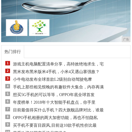
广告
热门排行
1
游戏主机电脑配置清单分享，高特效绝地求生，宅
2
黑米发布黑米版米4手机，小米4又遇山寨强敌？
3
小牛电动发布全球首款L2级别自动驾驶电摩
4
手机上那些相见恨晚的有趣软件大集合，内存再满
5
想买5G手机的可以等等，OPPO年底全球首发
6
年度榜单！2018年十大智能手机盘点，你手里
7
目前最值得买什么手机？四大旗舰品牌对比，谁最
8
OPPO手机相册的两大加密功能，再也不怕隐私
9
买手机不要盲目跟风,目前这10款手机性价比最