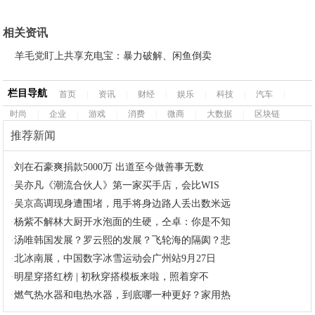
相关资讯
羊毛党盯上共享充电宝：暴力破解、闲鱼倒卖
栏目导航
首页
|
资讯
|
财经
|
娱乐
|
科技
|
汽车
|
时尚
|
企业
|
游戏
|
消费
|
微商
|
大数据
|
区块链
推荐新闻
·
刘在石豪爽捐款5000万 出道至今做善事无数
·
吴亦凡《潮流合伙人》第一家买手店，会比WIS
·
吴京高调现身遭围堵，甩手将身边路人丢出数米远
·
杨紫不解林大厨开水泡面的生硬，仝卓：你是不知
·
汤唯韩国发展？罗云熙的发展？飞轮海的隔阂？悲
·
北冰南展，中国数字冰雪运动会广州站9月27日
·
明星穿搭红榜 | 初秋穿搭模板来啦，照着穿不
·
燃气热水器和电热水器，到底哪一种更好？家用热