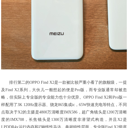
排行第二的OPPO Find X2是一款被比较严重小看了的旗舰级，一提
及Find X2系列，大伙儿一般想起的便是Pro版，而专业版通常却被忽
略，但实际上专业版的专业能力也十分优异。OPPO Find X2和Pro版一
样配用了3K 120Hz显示器、骁龙865集成ic，65W快速充电等特点，不同
点取决于X2的主摄是4800万清晰度IMX586，超广角镜头是1200万清晰
度的IMX708，长焦镜头是1300万清晰度非潜望式构造，并且X2是
LPDDR4x运行内存和Z轴线性马达。单就特性层面，专业版Find X2彻底