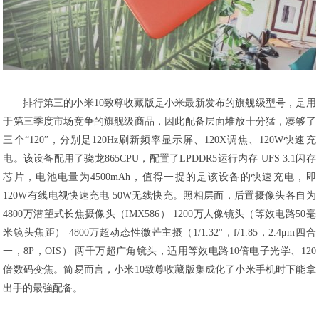
排行第三的小米10致尊收藏版是小米最新发布的旗舰级型号，是用
于第三季度市场竞争的旗舰级商品，因此配备层面堆放十分猛，凑够了
三个“120”，分别是120Hz刷新频率显示屏、120X调焦、120W快速充
电。该设备配用了骁龙865CPU，配置了LPDDR5运行内存 UFS 3.1闪存
芯片，电池电量为4500mAh，值得一提的是该设备的快速充电，即
120W有线电视快速充电 50W无线快充。照相层面，后置摄像头各自为
4800万潜望式长焦摄像头（IMX586） 1200万人像镜头（等效电路50毫
米镜头焦距） 4800万超动态性微芒主摄（1/1.32''，f/1.85，2.4μm四合
一，8P，OIS） 两千万超广角镜头，适用等效电路10倍电子光学、120
倍数码变焦。简易而言，小米10致尊收藏版集成化了小米手机时下能拿
出手的最強配备。