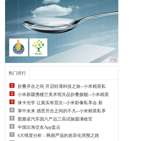
广告
热门排行
1
折叠开合之间 开启轻薄科技之旅--小米精英私
2
小米新疆携楼兰美术馆共品折叠旗舰--小米精英
3
徕卡光学 让真实有层次--小米影像私享会 新
4
掌中未来 感受开合之间的不凡--小米精英私享
5
图雅诺汽车国六产品三高试验圆满收官
6
中国出海交友App盘点
7
6大维度分析：网易严选的差异化突围之路