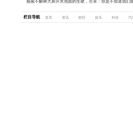
杨紫不解林大厨开水泡面的生硬，仝卓：你是不知道我们
栏目导航
首页
|
资讯
|
财经
|
娱乐
|
科技
|
汽