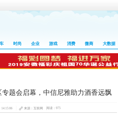
车
时尚
企业
游戏
消费
微商
大数据
区专题会启幕，中信尼雅助力酒香远飘
阅读：975
14:15:06
来源：互联网