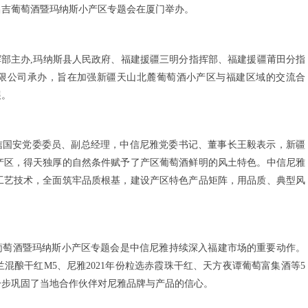
昌吉葡萄酒暨玛纳斯小产区专题会在厦门举办。
挥部主办
,
玛纳斯县人民政府
、福建援疆三明分指
挥部
、福建
援疆莆田分指
限公司承办，
旨在加强新疆天山北麓
葡萄酒小产区与福建区域的
交流合
展。
信国安党委委员、副总经理，
中信尼雅党委书记、
董事长
王毅表示，
新疆
产区，
得天独厚的
自然条件赋予了产区
葡萄酒鲜明的风土特色。
中信尼雅
工艺技术，全面
筑牢品质根基，建设产区特色产品矩阵，用品质、典型风
葡萄酒暨玛纳斯小产区专题会是中信尼雅持续深
入福建市场
的重要动作。
兰混酿干红
M5
、尼雅
2021
年份粒选赤霞
珠干红、天方夜谭葡萄富集酒等
5
一步巩固了当地合作伙伴对尼雅
品牌与产品的信心。