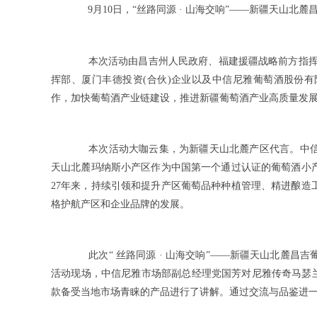
9
月
10
日，
“
丝路同源
·
山海交响
”——
新疆天山北
麓
本次活动由昌吉州人民政府、
福建援疆战略前方指
挥部
、厦门丰德投资
(
合伙
)
企业以及中信尼雅葡萄酒股份有
作，加快葡萄酒产业链建设，
推进新疆葡萄
酒产业高质量发
本次活动大咖云集，
为新疆天山北麓产区代言。中
天山北麓玛纳斯小产区作为
中国第一个通过认证的葡萄酒小
27
年来，
持续引领和提升产区葡萄品种种植管理、
精进酿造
格护航产区和企业品牌的发展。
此次
“
丝路同源
·
山海交响
”——
新疆天山北麓昌
吉
活动现场，中信尼雅市场部副总经理党国芳对尼雅传奇马瑟
款备受当地市场青睐的产品进行了讲解。通过交流与品鉴
进