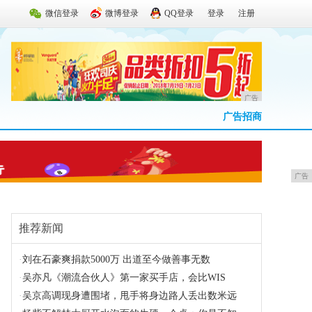
微信登录
微博登录
QQ登录
登录
注册
广告
广告招商
广告
推荐新闻
·
刘在石豪爽捐款5000万 出道至今做善事无数
·
吴亦凡《潮流合伙人》第一家买手店，会比WIS
·
吴京高调现身遭围堵，甩手将身边路人丢出数米远