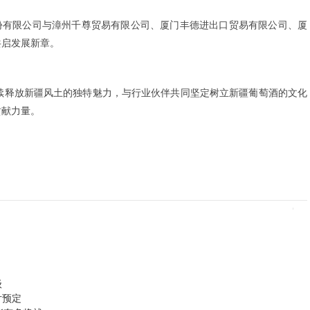
份有限公司与漳州千尊贸易有限公司、
厦门丰德进
出口贸易有
限公司、厦
共启发展新章。
续释放新疆风土的独特魅力，与行业伙伴共同坚
定树立新疆葡萄酒的文化
贡献力量。
级
片预定