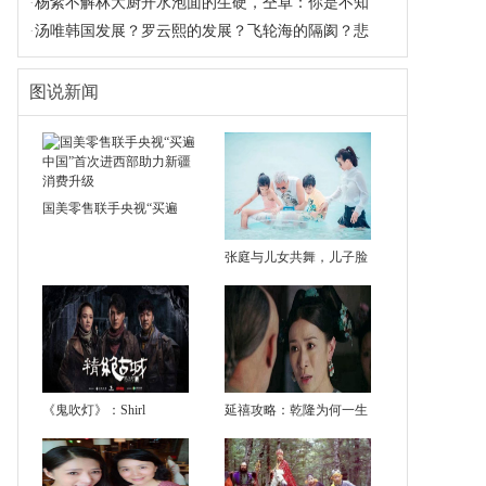
·
杨紫不解林大厨开水泡面的生硬，仝卓：你是不知
·
汤唯韩国发展？罗云熙的发展？飞轮海的隔阂？悲
图说新闻
国美零售联手央视“买遍
张庭与儿女共舞，儿子脸
《鬼吹灯》：Shirl
延禧攻略：乾隆为何一生